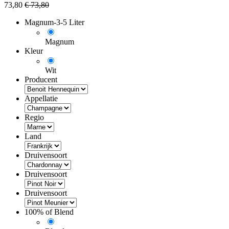
73,80
€
73,80
Magnum-3-5 Liter
Magnum
Kleur
Wit
Producent
Appellatie
Regio
Land
Druivensoort
Druivensoort
Druivensoort
100% of Blend