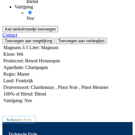
Blend
Vatrijping
Nee
Aan winkelmandje toevoegen
Contact
Toevoegen aan vergelijking
Toevoegen aan verlanglijst
Magnum-3-5 Liter
:
Magnum
Kleur
:
Wit
Producent
:
Benoit Hennequin
Appellatie
:
Champagne
Regio
:
Marne
Land
:
Frankrijk
Druivensoort
:
Chardonnay
,
Pinot Noir
,
Pinot Meunier
100% of Blend
:
Blend
Vatrijping
:
Nee
Inhoud: 1.5 L
Technische Fiche
Technische Fiche