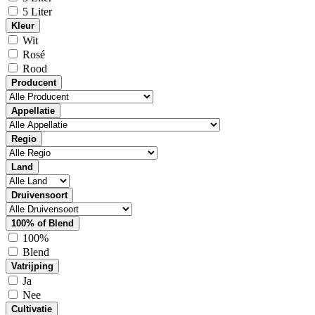
5 Liter
Kleur
Wit
Rosé
Rood
Producent
Appellatie
Regio
Land
Druivensoort
100% of Blend
100%
Blend
Vatrijping
Ja
Nee
Cultivatie