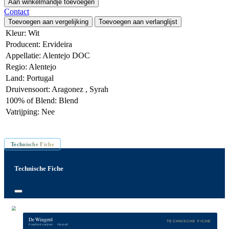
Aan winkelmandje toevoegen
Contact
Toevoegen aan vergelijking
Toevoegen aan verlanglijst
Kleur
:
Wit
Producent
:
Ervideira
Appellatie
:
Alentejo DOC
Regio
:
Alentejo
Land
:
Portugal
Druivensoort
:
Aragonez
,
Syrah
100% of Blend
:
Blend
Vatrijping
:
Nee
Inhoud: 75 cl
Technische Fiche
Technische Fiche