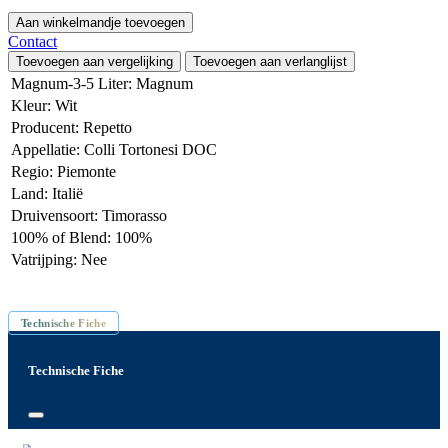
Aan winkelmandje toevoegen
Contact
Toevoegen aan vergelijking
Toevoegen aan verlanglijst
Magnum-3-5 Liter
:
Magnum
Kleur
:
Wit
Producent
:
Repetto
Appellatie
:
Colli Tortonesi DOC
Regio
:
Piemonte
Land
:
Italië
Druivensoort
:
Timorasso
100% of Blend
:
100%
Vatrijping
:
Nee
Inhoud: 1.5 L
Technische Fiche
Technische Fiche