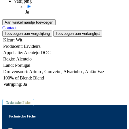
Vatrijping
Ja
Aan winkelmandje toevoegen
Contact
Toevoegen aan vergelijking
Toevoegen aan verlanglijst
Kleur
:
Wit
Producent
:
Ervideira
Appellatie
:
Alentejo DOC
Regio
:
Alentejo
Land
:
Portugal
Druivensoort
:
Arinto
,
Gouveio
,
Alvarinho
,
Antão Vaz
100% of Blend
:
Blend
Vatrijping
:
Ja
Inhoud: 75 cl
Technische Fiche
Technische Fiche