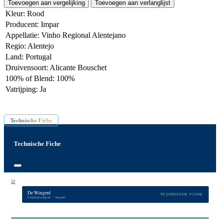
Toevoegen aan vergelijking
Toevoegen aan verlanglijst
Kleur
:
Rood
Producent
:
Impar
Appellatie
:
Vinho Regional Alentejano
Regio
:
Alentejo
Land
:
Portugal
Druivensoort
:
Alicante Bouschet
100% of Blend
:
100%
Vatrijping
:
Ja
Inhoud: 75 cl
Technische Fiche
Technische Fiche