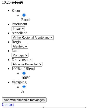
10,20
€
10,20
Kleur
Rood
Producent
Appellatie
Regio
Land
Druivensoort
100% of Blend
100%
Vatrijping
Ja
Aan winkelmandje toevoegen
Contact