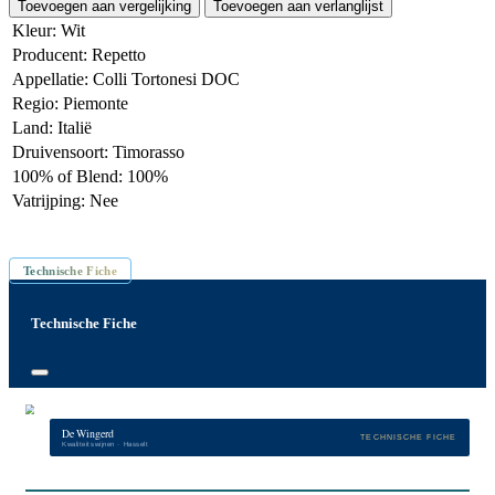
Toevoegen aan vergelijking
Toevoegen aan verlanglijst
Kleur
:
Wit
Producent
:
Repetto
Appellatie
:
Colli Tortonesi DOC
Regio
:
Piemonte
Land
:
Italië
Druivensoort
:
Timorasso
100% of Blend
:
100%
Vatrijping
:
Nee
Inhoud: 75 cl
Technische Fiche
Technische Fiche